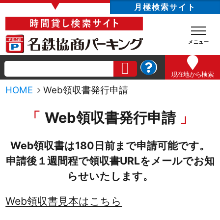
▼
月極検索サイト
現在地
から検索
HOME
Web領収書発行申請
Web領収書発行申請
Web領収書は180日前まで申請可能です。
申請後１週間程で領収書URLをメールでお知
らせいたします。
Web領収書見本はこちら