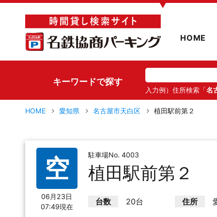
▼
HOME
キーワードで探す
入力例）住所検索「
名
HOME
愛知県
名古屋市天白区
植田駅前第２
駐車場No. 4003
空
植田駅前第２
06月23日
台数
20台
住所
07:49現在