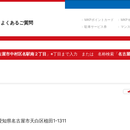
MKPポイントカード
MKP
よくあるご質問
駐車サービス券
マン
古屋市中村区名駅南２丁目
」※丁目まで入力
または 名称検索「
名古
愛知県名古屋市天白区植田1-1311