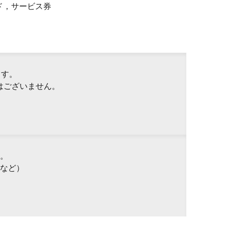
ド，サービス券
ます。
はございません。
。
など）