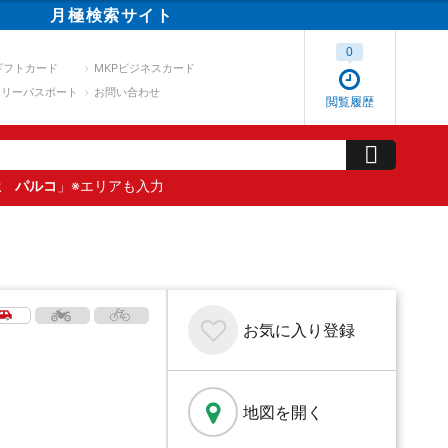
月極
検索
サイト
0
ギフトカード
MKPビジネスカード
スリーパスポート
お問い合わせ
閲覧履歴
屋 パルコ
」※エリアも入力
お気に入り
登録
地図を開く