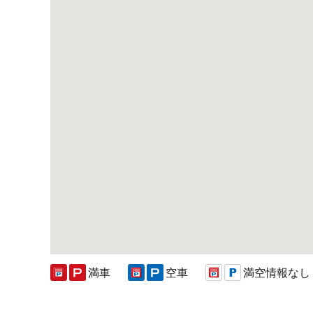
満車
空車
満空情報なし