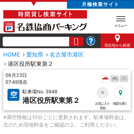
▼
月極検索サイト
現在地
から検索
HOME
愛知県
名古屋市港区
港区役所駅東第２
06月23日
07:49現在
駐車場No. 3948
空
港区役所駅東第２
お気に入り
地図を開く
登録
※満空情報は10分ごとに更新されます。駐車場料金は、
念のため現地料金をご確認の上、ご利用ください。