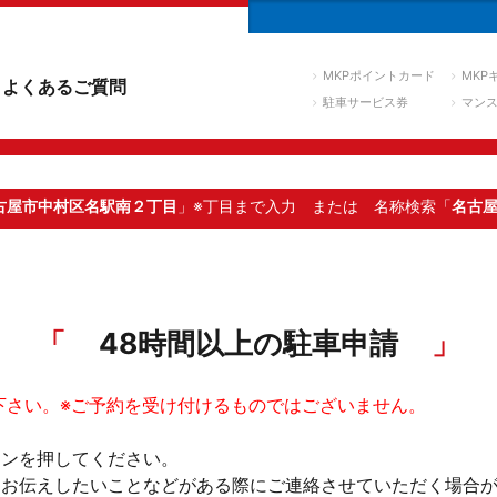
MKPポイントカード
MKP
よくあるご質問
駐車サービス券
マン
古屋市中村区名駅南２丁目
」※丁目まで入力
または 名称検索「
名古
48時間以上の駐車申請
下さい。※ご予約を受け付けるものではございません。
タンを押してください。
。お伝えしたいことなどがある際にご連絡させていただく場合