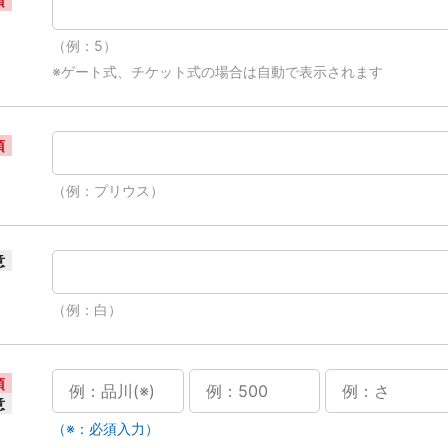
須
（例：5）
※ゲート式、チケット式の場合は自動で表示されます
須
（例：プリウス）
意
（例：白）
須
意
（※：必須入力）