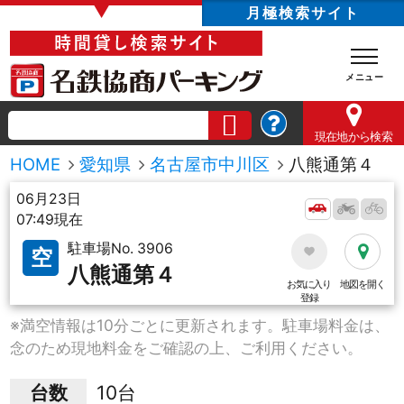
▼
月極検索サイト
現在地
から検索
HOME
愛知県
名古屋市中川区
八熊通第４
06月23日
07:49現在
駐車場No. 3906
空
八熊通第４
お気に入り
地図を開く
登録
※満空情報は10分ごとに更新されます。駐車場料金は、
念のため現地料金をご確認の上、ご利用ください。
台数
10台