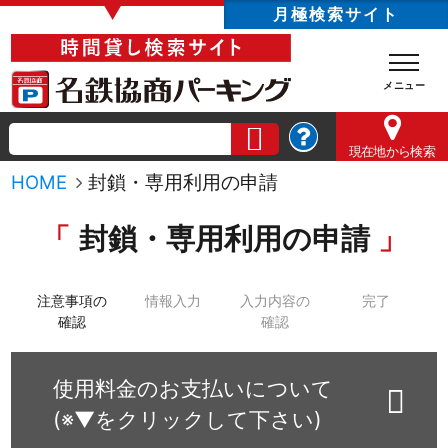
▼
月極検索サイト
現在地
から検索
HOME
封鎖・専用利用の申請
封鎖・専用利用の申請
注意事項の
情報入力
入力内容の
完了
確認
確認
使用料金のお支払いについて
(※▼をクリックして下さい)