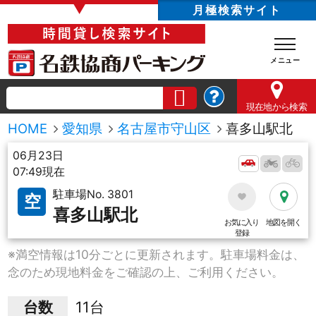
▼
月極検索サイト
現在地
から検索
HOME
愛知県
名古屋市守山区
喜多山駅北
06月23日
07:49現在
駐車場No. 3801
空
喜多山駅北
お気に入り
地図を開く
登録
※満空情報は10分ごとに更新されます。駐車場料金は、
念のため現地料金をご確認の上、ご利用ください。
台数
11台