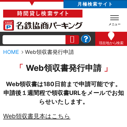
▼
月極検索サイト
現在地
から検索
HOME
Web領収書発行申請
Web領収書発行申請
Web領収書は180日前まで申請可能です。
申請後１週間程で領収書URLをメールでお知
らせいたします。
Web領収書見本はこちら