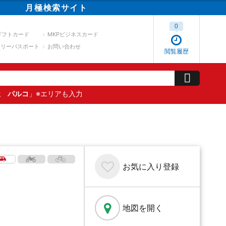
月極
検索
サイト
0
ギフトカード
MKPビジネスカード
スリーパスポート
お問い合わせ
閲覧履歴
屋 パルコ
」※エリアも入力
お気に入り
登録
地図を開く