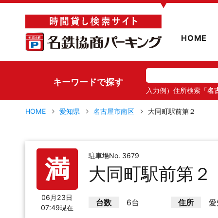
▼
HOME
キーワードで探す
入力例）住所検索「
名
HOME
愛知県
名古屋市南区
大同町駅前第２
駐車場No. 3679
満
大同町駅前第２
06月23日
台数
6台
住所
愛
07:49現在