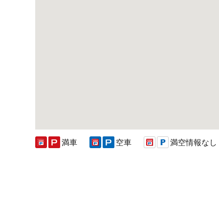
満車
空車
満空情報なし