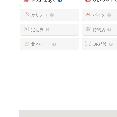
最大料金あり
クレジット
カリテコ
バイク
定期券
特約店
黄Pカード
QR精算