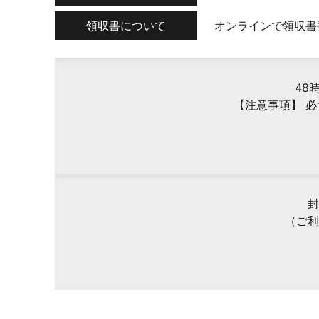
領収書について
オンラインで領収書
48
【注意事項】 
封
（ご利