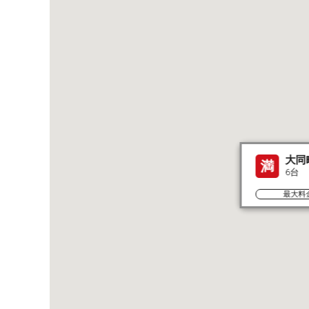
大同
満
6台
最大料