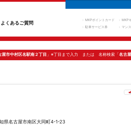
MKPポイントカード
MKP
よくあるご質問
駐車サービス券
マン
古屋市中村区名駅南２丁目
」※丁目まで入力
または 名称検索「
名古
知県名古屋市南区大同町4-1-23