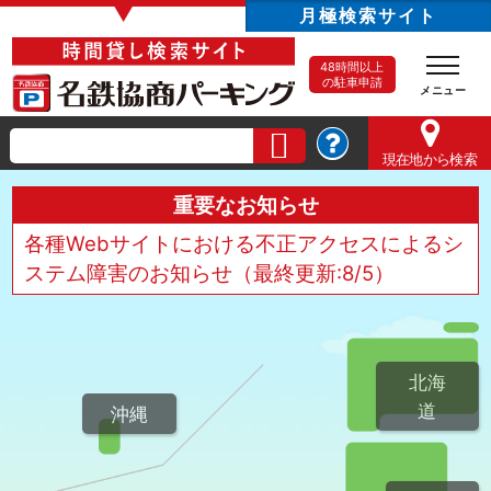
▼
月極検索サイト
48時間以上
の駐車申請
現在地
から検索
重要なお知らせ
各種Webサイトにおける不正アクセスによるシ
ステム障害のお知らせ（最終更新:8/5）
北海
道
沖縄