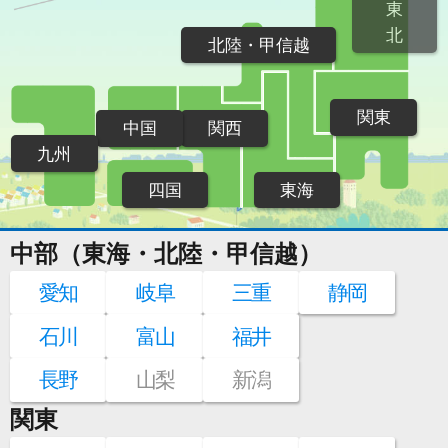
東
北
北陸・甲信越
関東
中国
関西
九州
四国
東海
中部（東海・北陸・甲信越）
愛知
岐阜
三重
静岡
石川
富山
福井
長野
山梨
新潟
関東