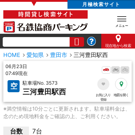
▼
月極検索サイト
現在地
から検索
HOME
愛知県
豊田市
三河豊田駅西
06月23日
07:49現在
駐車場No. 3573
空
三河豊田駅西
お気に入り
地図を開く
登録
※満空情報は10分ごとに更新されます。駐車場料金は、
念のため現地料金をご確認の上、ご利用ください。
台数
7台