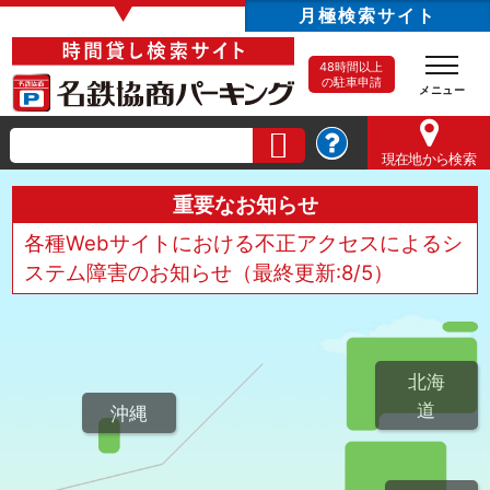
▼
月極検索サイト
48時間以上
の駐車申請
現在地
から検索
重要なお知らせ
各種Webサイトにおける不正アクセスによるシ
ステム障害のお知らせ（最終更新:8/5）
北海
道
沖縄