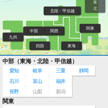
東
北
北陸・甲信越
関東
中国
関西
九州
四国
東海
中部（東海・北陸・甲信越）
愛知
岐阜
三重
静岡
石川
富山
福井
長野
山梨
新潟
関東