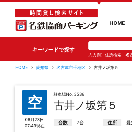
▼
HOME
キーワードで探す
入力例）住所検索「
名
HOME
愛知県
名古屋市千種区
古井ノ坂第５
駐車場No. 3538
空
古井ノ坂第５
06月23日
台数
7台
住所
愛
07:49現在