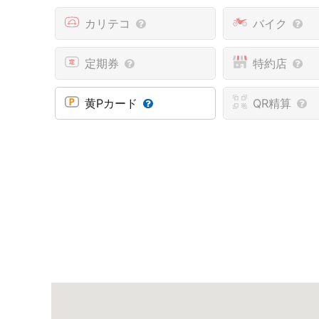
カリテコ
バイク
定期券
特約店
黄Pカード
QR精算