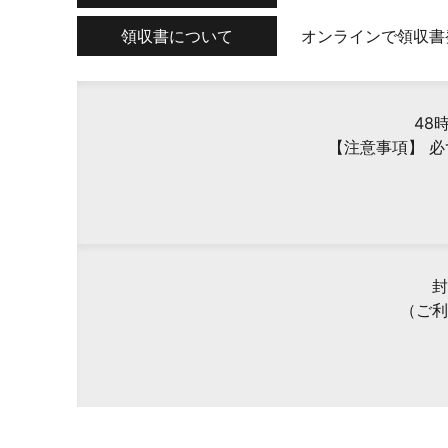
領収書について
オンラインで領収書
48
【注意事項】 
封
（ご利