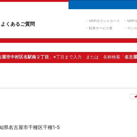
MKPポイントカード
MKP
よくあるご質問
駐車サービス券
マン
古屋市中村区名駅南２丁目
」※丁目まで入力
または 名称検索「
名古
知県名古屋市千種区千種1-5