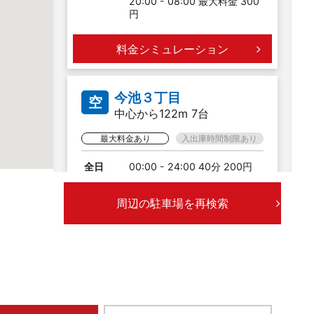
20:00 - 08:00 最大料金 300
円
料金シミュレーション
今池３丁目
空
中心から122m 7台
最大料金あり
入出庫時間制限あり
全日
00:00 - 24:00 40分 200円
入庫より24時間まで 700円
20:00 - 08:00 最大料金 300
周辺の駐車場を再検索
円
料金シミュレーション
千種１丁目第３
空
中心から166m 11台