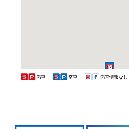
満車
空車
満空情報なし