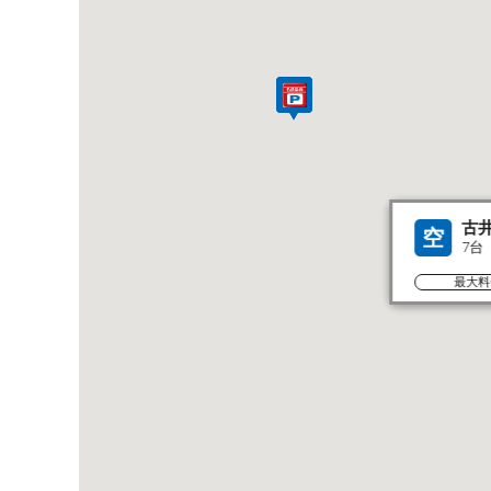
古
空
7台
最大料