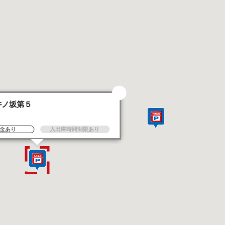
井ノ坂第５
金あり
入出庫時間制限あり