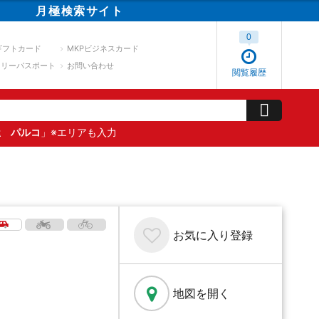
月極
検索
サイト
0
ギフトカード
MKPビジネスカード
スリーパスポート
お問い合わせ
閲覧履歴
屋 パルコ
」※エリアも入力
お気に入り
登録
地図を開く