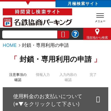
▼
月極検索サイト
現在地
から検索
HOME
封鎖・専用利用の申請
封鎖・専用利用の申請
注意事項の
情報入力
入力内容の
完了
確認
確認
使用料金のお支払いについて
(※▼をクリックして下さい)