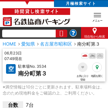
▼
月極検索サイト
現在地
から検索
HOME
愛知県
名古屋市昭和区
南分町第３
06月23日
07:49現在
駐車場No. 3534
空
南分町第３
お気に入り
地図を開く
登録
※満空情報は10分ごとに更新されます。駐車場料金は、
念のため現地料金をご確認の上、ご利用ください。
台数
7台