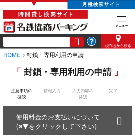
▼
月極検索サイト
現在地
から検索
HOME
封鎖・専用利用の申請
封鎖・専用利用の申請
注意事項の
情報入力
入力内容の
完了
確認
確認
使用料金のお支払いについて
(※▼をクリックして下さい)