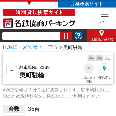
▼
月極検索サイト
現在地
から検索
HOME
愛知県
一宮市
奥町駐輪
駐車場No. 3369
-
奥町駐輪
お気に入り
地図を開く
登録
※満空情報は10分ごとに更新されます。駐車場料金は、
念のため現地料金をご確認の上、ご利用ください。
台数
35台