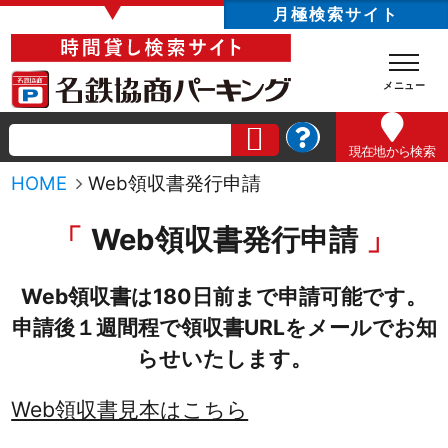
▼
月極検索サイト
現在地
から検索
HOME
Web領収書発行申請
Web領収書発行申請
Web領収書は180日前まで申請可能です。
申請後１週間程で領収書URLをメールでお知
らせいたします。
Web領収書見本はこちら