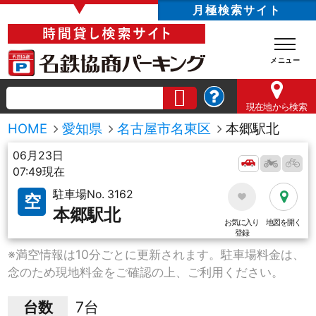
▼
月極検索サイト
現在地
から検索
HOME
愛知県
名古屋市名東区
本郷駅北
06月23日
07:49現在
駐車場No. 3162
空
本郷駅北
お気に入り
地図を開く
登録
※満空情報は10分ごとに更新されます。駐車場料金は、
念のため現地料金をご確認の上、ご利用ください。
台数
7台