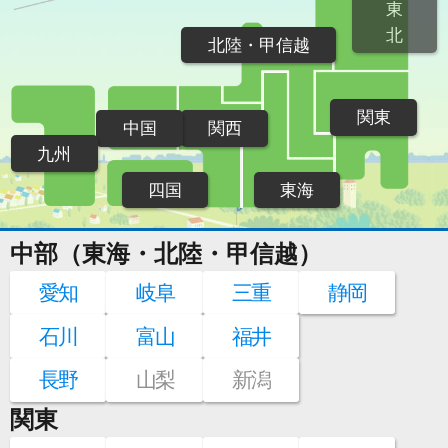
東
北
北陸・甲信越
関東
中国
関西
九州
四国
東海
中部（東海・北陸・甲信越）
愛知
岐阜
三重
静岡
石川
富山
福井
長野
山梨
新潟
関東