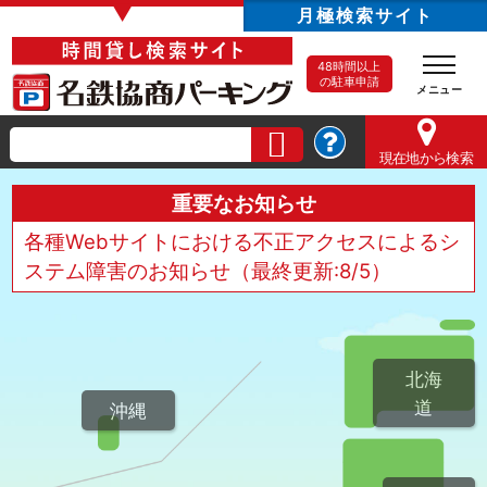
▼
月極検索サイト
48時間以上
の駐車申請
現在地
から検索
重要なお知らせ
各種Webサイトにおける不正アクセスによるシ
ステム障害のお知らせ（最終更新:8/5）
北海
道
沖縄