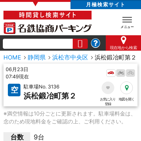
▼
月極検索サイト
現在地
から検索
HOME
静岡県
浜松市中央区
浜松鍛冶町第２
06月23日
07:49現在
駐車場No. 3136
空
浜松鍛冶町第２
お気に入り
地図を開く
登録
※満空情報は10分ごとに更新されます。駐車場料金は、
念のため現地料金をご確認の上、ご利用ください。
台数
9台