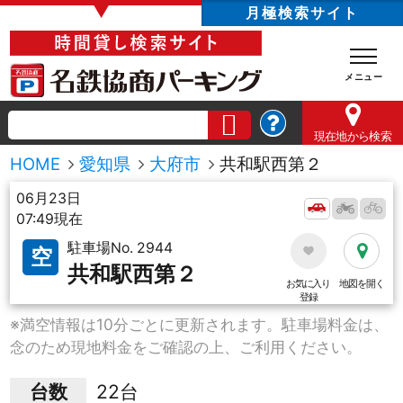
▼
月極検索サイト
現在地
から検索
HOME
愛知県
大府市
共和駅西第２
06月23日
07:49現在
駐車場No. 2944
空
共和駅西第２
お気に入り
地図を開く
登録
※満空情報は10分ごとに更新されます。駐車場料金は、
念のため現地料金をご確認の上、ご利用ください。
台数
22台