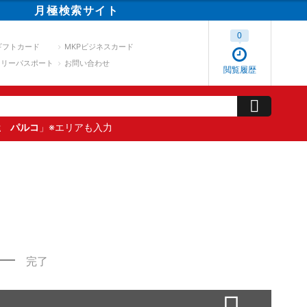
月極
検索
サイト
0
ギフトカード
MKPビジネスカード
スリーパスポート
お問い合わせ
閲覧履歴
屋 パルコ
」※エリアも入力
完了