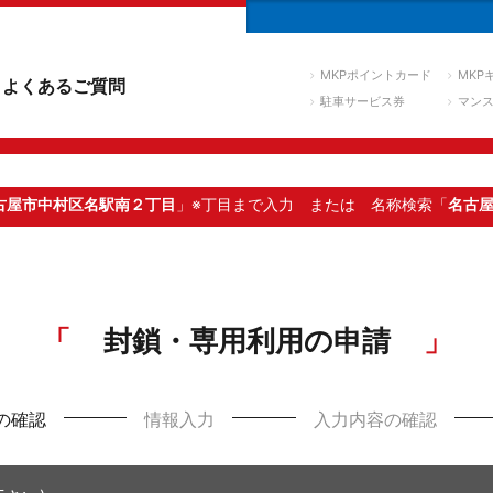
MKPポイントカード
MKP
よくあるご質問
駐車サービス券
マン
古屋市中村区名駅南２丁目
」※丁目まで入力
または 名称検索「
名古
封鎖・専用利用の申請
の確認
情報入力
入力内容の確認