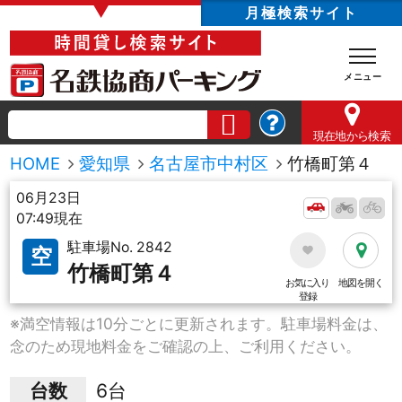
▼
月極検索サイト
現在地
から検索
HOME
愛知県
名古屋市中村区
竹橋町第４
06月23日
07:49現在
駐車場No. 2842
空
竹橋町第４
お気に入り
地図を開く
登録
※満空情報は10分ごとに更新されます。駐車場料金は、
念のため現地料金をご確認の上、ご利用ください。
台数
6台