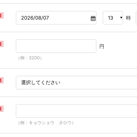
須
時
須
円
（例：3200）
須
須
（例：キョウショウ タロウ）