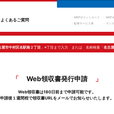
MKPポイントカード
MKP
よくあるご質問
駐車サービス券
マン
古屋市中村区名駅南２丁目
」※丁目まで入力
または 名称検索「
名古
Web領収書発行申請
Web領収書は180日前まで申請可能です。
申請後１週間程で領収書URLをメールでお知らせいたします。