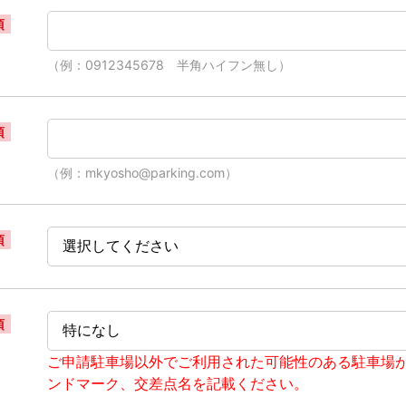
須
（例：0912345678 半角ハイフン無し）
須
（例：mkyosho@parking.com）
須
須
ご申請駐車場以外でご利用された可能性のある駐車場
ンドマーク、交差点名を記載ください。