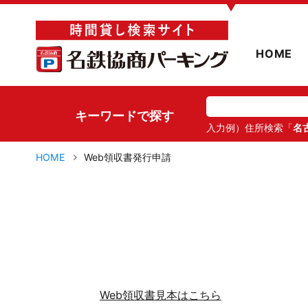
▼
HOME
キーワードで探す
入力例）住所検索「
名
HOME
Web領収書発行申請
Web領収書見本はこちら