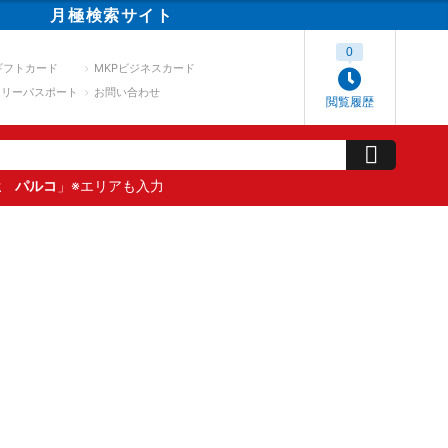
月極
検索
サイト
0
ギフトカード
MKPビジネスカード
スリーパスポート
お問い合わせ
閲覧履歴
屋 パルコ
」※エリアも入力