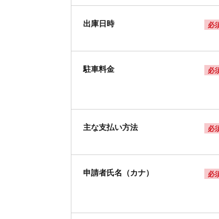
出庫日時
必
駐車料金
必
主な支払い方法
必
申請者氏名（カナ）
必