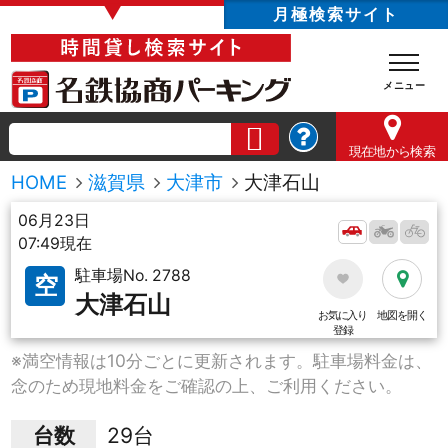
▼
月極検索サイト
現在地
から検索
HOME
滋賀県
大津市
大津石山
06月23日
07:49現在
駐車場No. 2788
空
大津石山
お気に入り
地図を開く
登録
※満空情報は10分ごとに更新されます。駐車場料金は、
念のため現地料金をご確認の上、ご利用ください。
台数
29台