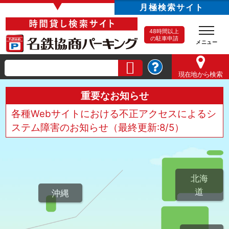
▼
月極検索サイト
48時間以上
の駐車申請
現在地
から検索
重要なお知らせ
各種Webサイトにおける不正アクセスによるシ
ステム障害のお知らせ（最終更新:8/5）
北海
道
沖縄