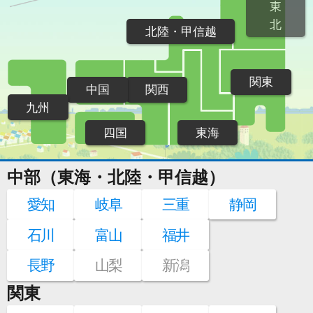
東
北
北陸・甲信越
関東
中国
関西
九州
四国
東海
中部（東海・北陸・甲信越）
愛知
岐阜
三重
静岡
石川
富山
福井
長野
山梨
新潟
関東