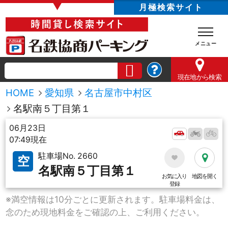
▼
月極検索サイト
現在地
から検索
HOME
愛知県
名古屋市中村区
名駅南５丁目第１
06月23日
07:49現在
駐車場No. 2660
空
名駅南５丁目第１
お気に入り
地図を開く
登録
※満空情報は10分ごとに更新されます。駐車場料金は、
念のため現地料金をご確認の上、ご利用ください。