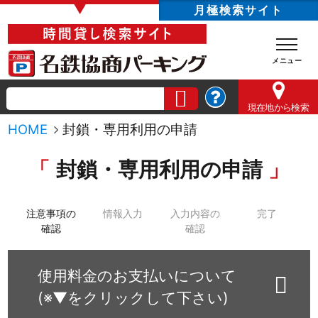
▼
月極検索サイト
現在地
から検索
HOME
封鎖・専用利用の申請
封鎖・専用利用の申請
注意事項の
情報入力
入力内容の
完了
確認
確認
使用料金のお支払いについて
(※▼をクリックして下さい)