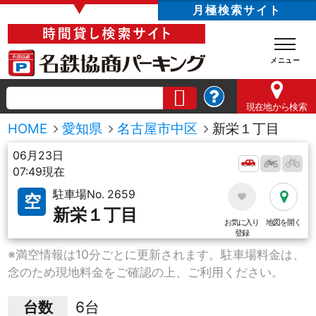
▼
月極検索サイト
現在地
から検索
HOME
愛知県
名古屋市中区
新栄１丁目
06月23日
07:49現在
駐車場No. 2659
空
新栄１丁目
お気に入り
地図を開く
登録
※満空情報は10分ごとに更新されます。駐車場料金は、
念のため現地料金をご確認の上、ご利用ください。
台数
6台