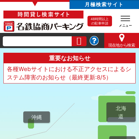
▼
月極検索サイト
48時間以上
の駐車申請
現在地
から検索
重要なお知らせ
各種Webサイトにおける不正アクセスによるシ
ステム障害のお知らせ（最終更新:8/5）
北海
道
沖縄