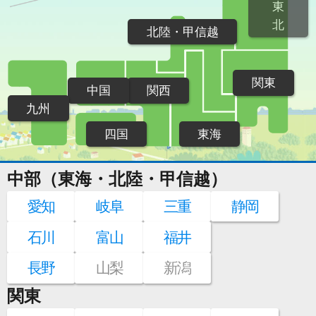
東
北
北陸・甲信越
関東
中国
関西
九州
四国
東海
中部（東海・北陸・甲信越）
愛知
岐阜
三重
静岡
石川
富山
福井
長野
山梨
新潟
関東