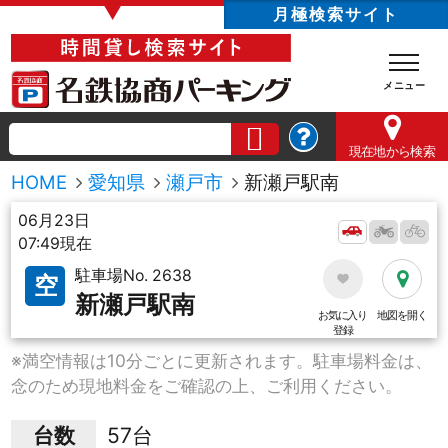
▼
月極検索サイト
現在地
から検索
HOME
愛知県
瀬戸市
新瀬戸駅南
06月23日
07:49現在
駐車場No. 2638
空
新瀬戸駅南
お気に入り
地図を開く
登録
※満空情報は10分ごとに更新されます。駐車場料金は、
念のため現地料金をご確認の上、ご利用ください。
台数
57台