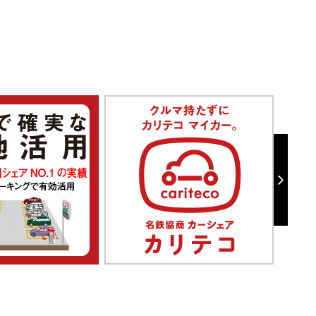
水野駅南
空
中心から1113m 7台
最大料金あり
入出庫時間制限あり
全日
入庫より24時間まで 400円
料金シミュレーション
尾張瀬戸駅前第４
空
中心から1248m 18台
最大料金あり
入出庫時間制限あり
全日
00:00 - 24:00 30分 200円
入庫より24時間まで 800円