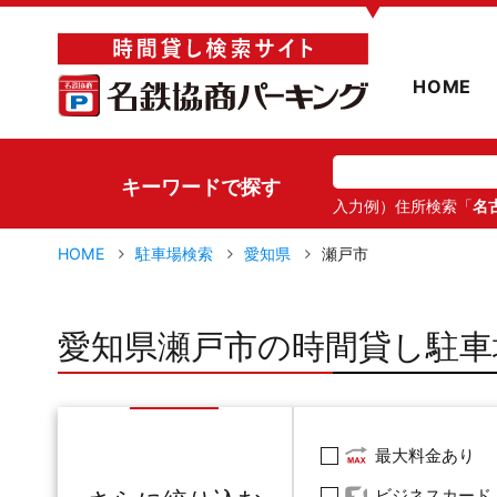
▼
HOME
キーワードで探す
入力例）住所検索「
名
HOME
駐車場検索
愛知県
瀬戸市
愛知県瀬戸市の時間貸し駐車
最大料金あり
ビジネスカード