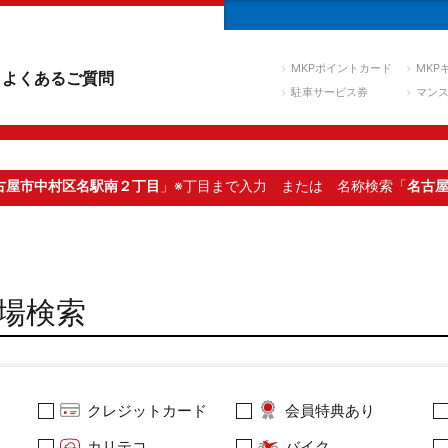
MKPポイントカード
MKP
よくあるご質問
駐車サービス券
マン
古屋市中村区名駅南２丁目
」※丁目まで入力
または 名称検索「
名古
場検索
クレジットカード
会員特典あり
カリテコ
バイク