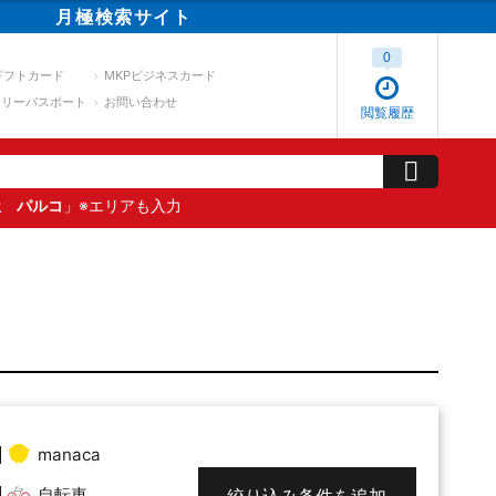
月極
検索
サイト
0
ギフトカード
MKPビジネスカード
スリーパスポート
お問い合わせ
閲覧履歴
屋 パルコ
」※エリアも入力
manaca
自転車
絞り込み条件を追加