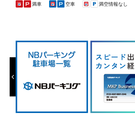
満車
空車
満空情報なし