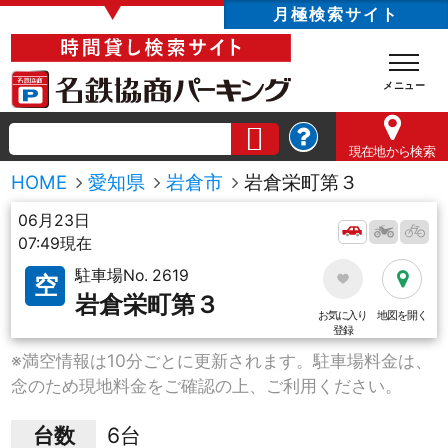
▼
月極検索サイト
現在地
から検索
HOME
愛知県
岩倉市
岩倉栄町第３
06月23日
07:49現在
駐車場No. 2619
空
岩倉栄町第３
お気に入り
地図を開く
登録
※満空情報は10分ごとに更新されます。駐車場料金は、
念のため現地料金をご確認の上、ご利用ください。
台数
6台