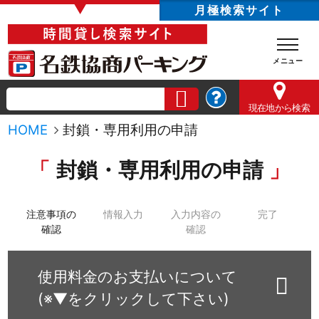
▼
月極検索サイト
現在地
から検索
HOME
封鎖・専用利用の申請
封鎖・専用利用の申請
注意事項の
情報入力
入力内容の
完了
確認
確認
使用料金のお支払いについて
(※▼をクリックして下さい)