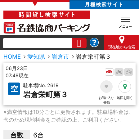
▼
月極検索サイト
現在地
から検索
HOME
愛知県
岩倉市
岩倉栄町第３
06月23日
07:49現在
駐車場No. 2619
空
岩倉栄町第３
お気に入り
地図を開く
登録
※満空情報は10分ごとに更新されます。駐車場料金は、
念のため現地料金をご確認の上、ご利用ください。
台数
6台