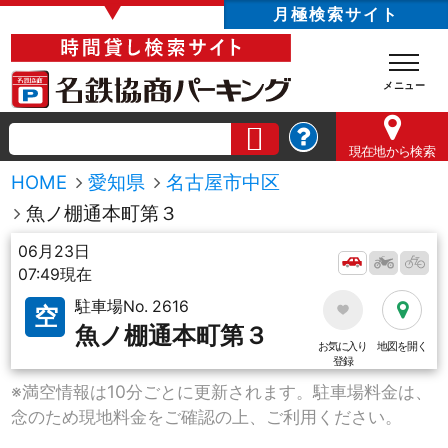
▼
月極検索サイト
現在地
から検索
HOME
愛知県
名古屋市中区
魚ノ棚通本町第３
06月23日
07:49現在
駐車場No. 2616
空
魚ノ棚通本町第３
お気に入り
地図を開く
登録
※満空情報は10分ごとに更新されます。駐車場料金は、
念のため現地料金をご確認の上、ご利用ください。