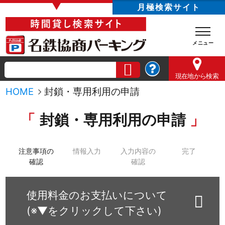
▼
月極検索サイト
現在地
から検索
HOME
封鎖・専用利用の申請
封鎖・専用利用の申請
注意事項の
情報入力
入力内容の
完了
確認
確認
使用料金のお支払いについて
(※▼をクリックして下さい)