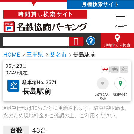
▼
月極検索サイト
現在地
から検索
HOME
三重県
桑名市
長島駅前
06月23日
07:49現在
駐車場No. 2571
空
長島駅前
お気に入り
地図を開く
登録
※満空情報は10分ごとに更新されます。駐車場料金は、
念のため現地料金をご確認の上、ご利用ください。
台数
43台