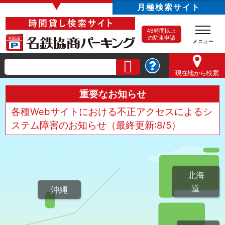
▼
月極検索サイト
48時間以上
の駐車申請
現在地
から検索
重要なお知らせ
各種Webサイトにおける不正アクセスによるシ
ステム障害のお知らせ（最終更新:8/5）
北海
道
沖縄