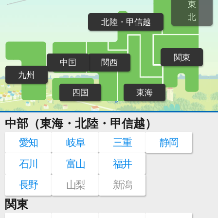
東
北
北陸・甲信越
関東
中国
関西
九州
四国
東海
中部（東海・北陸・甲信越）
愛知
岐阜
三重
静岡
石川
富山
福井
長野
山梨
新潟
関東