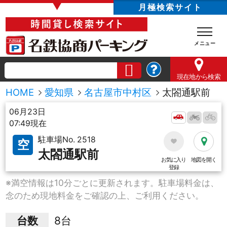
▼
月極検索サイト
現在地
から検索
HOME
愛知県
名古屋市中村区
太閤通駅前
06月23日
07:49現在
駐車場No. 2518
空
太閤通駅前
お気に入り
地図を開く
登録
※満空情報は10分ごとに更新されます。駐車場料金は、
念のため現地料金をご確認の上、ご利用ください。
台数
8台