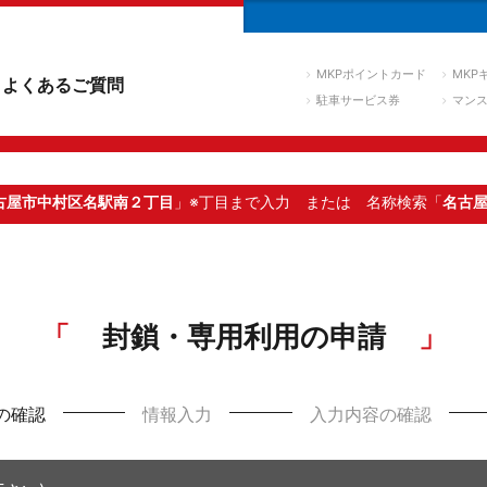
MKPポイントカード
MKP
よくあるご質問
駐車サービス券
マン
古屋市中村区名駅南２丁目
」※丁目まで入力
または 名称検索「
名古
封鎖・専用利用の申請
の確認
情報入力
入力内容の確認