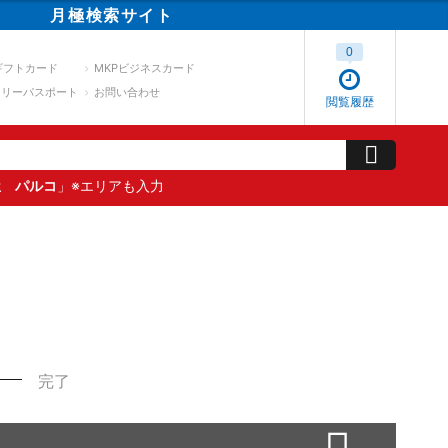
月極
検索
サイト
0
ギフトカード
MKPビジネスカード
スリーパスポート
お問い合わせ
閲覧履歴
屋 パルコ
」※エリアも入力
完了