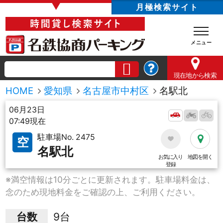
▼
月極検索サイト
現在地
から検索
HOME
愛知県
名古屋市中村区
名駅北
06月23日
07:49現在
駐車場No. 2475
空
名駅北
お気に入り
地図を開く
登録
※満空情報は10分ごとに更新されます。駐車場料金は、
念のため現地料金をご確認の上、ご利用ください。
台数
9台