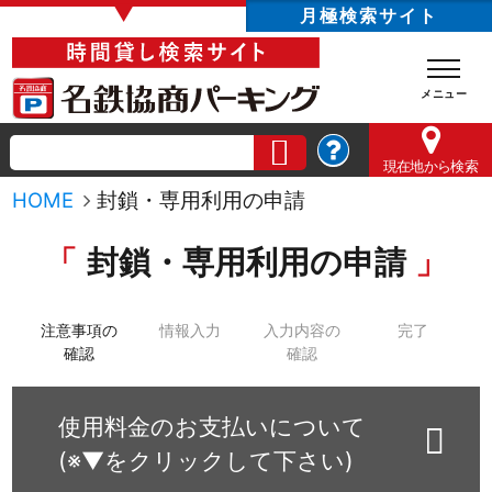
▼
月極検索サイト
現在地
から検索
HOME
封鎖・専用利用の申請
封鎖・専用利用の申請
注意事項の
情報入力
入力内容の
完了
確認
確認
使用料金のお支払いについて
(※▼をクリックして下さい)