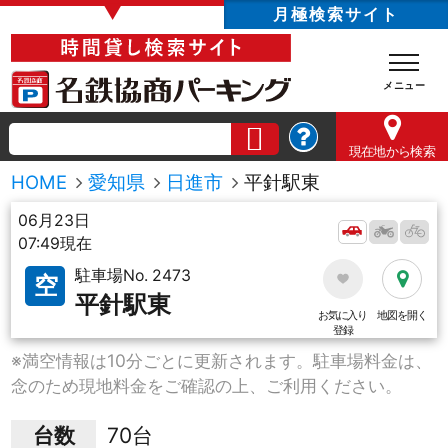
▼
月極検索サイト
現在地
から検索
HOME
愛知県
日進市
平針駅東
06月23日
07:49現在
駐車場No. 2473
空
平針駅東
お気に入り
地図を開く
登録
※満空情報は10分ごとに更新されます。駐車場料金は、
念のため現地料金をご確認の上、ご利用ください。
台数
70台