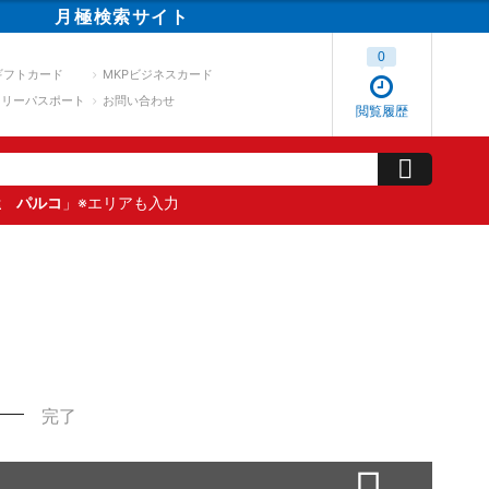
月極
検索
サイト
0
ギフトカード
MKPビジネスカード
スリーパスポート
お問い合わせ
閲覧履歴
屋 パルコ
」※エリアも入力
完了