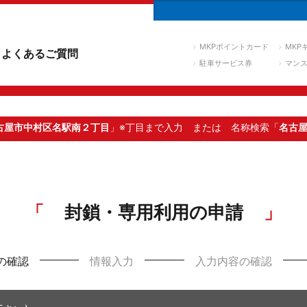
MKPポイントカード
MKP
よくあるご質問
駐車サービス券
マン
古屋市中村区名駅南２丁目
」※丁目まで入力
または 名称検索「
名古
封鎖・専用利用の申請
の確認
情報入力
入力内容の確認