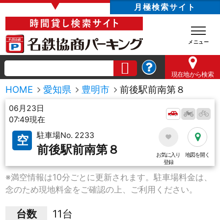
▼
月極検索サイト
現在地
から検索
HOME
愛知県
豊明市
前後駅前南第８
06月23日
07:49現在
駐車場No. 2233
空
前後駅前南第８
お気に入り
地図を開く
登録
※満空情報は10分ごとに更新されます。駐車場料金は、
念のため現地料金をご確認の上、ご利用ください。
台数
11台