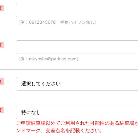
須
（例：0912345678 半角ハイフン無し）
須
（例：mkyosho@parking.com）
須
須
ご申請駐車場以外でご利用された可能性のある駐車場
ンドマーク、交差点名を記載ください。