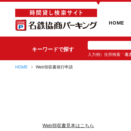
▼
HOME
キーワードで探す
入力例）住所検索「
名
HOME
Web領収書発行申請
Web領収書見本はこちら