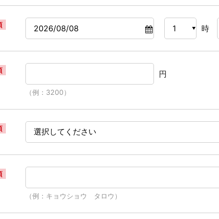
須
時
須
円
（例：3200）
須
須
（例：キョウショウ タロウ）