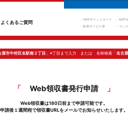
MKPポイントカード
MKP
よくあるご質問
駐車サービス券
マン
古屋市中村区名駅南２丁目
」※丁目まで入力
または 名称検索「
名古
Web領収書発行申請
Web領収書は180日前まで申請可能です。
申請後１週間程で領収書URLをメールでお知らせいたします。