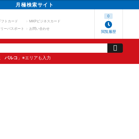
月極
検索
サイト
0
ギフトカード
MKPビジネスカード
スリーパスポート
お問い合わせ
閲覧履歴
屋 パルコ
」※エリアも入力