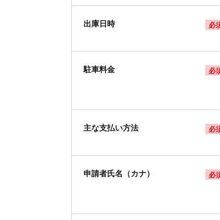
出庫日時
必
駐車料金
必
主な支払い方法
必
申請者氏名（カナ）
必