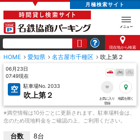
▼
月極検索サイト
現在地
から検索
HOME
愛知県
名古屋市千種区
吹上第２
06月23日
07:49現在
駐車場No. 2033
空
吹上第２
お気に入り
地図を開く
登録
※満空情報は10分ごとに更新されます。駐車場料金は、
念のため現地料金をご確認の上、ご利用ください。
台数
8台