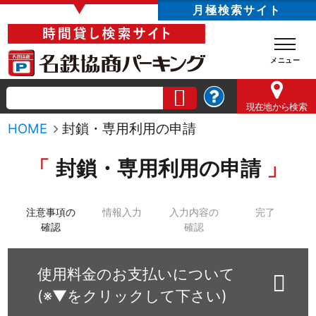
▼
月極検索サイト
現在地
から検索
HOME
封鎖・専用利用の申請
封鎖・専用利用の申請
注意事項の
情報入力
入力内容の
完了
確認
確認
使用料金のお支払いについて
(※▼をクリックして下さい)